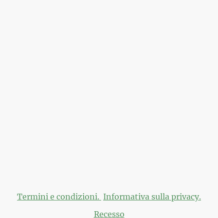
per i prodotti del nostro negozio a partire da 40€ (Italia) oppure da 
© Optimus Market 2024
Via martiri di Cervarolo 46b, RE, 42122.
Termini e condizioni.
Informativa sulla privacy.
Recesso