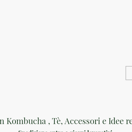
ket
Home
Servizi B
n Kombucha , Tè, Accessori e Idee r