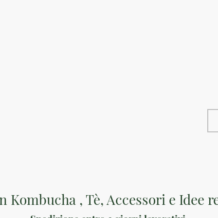
ket
Home
Servizi B
n Kombucha , Tè, Accessori e Idee r