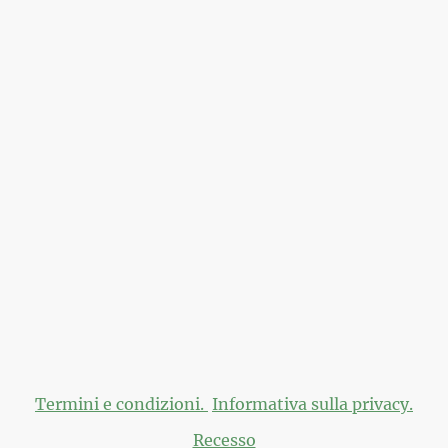
per i prodotti del nostro negozio a partire da 40€ (Italia) oppure da 
© Optimus Market 2024
Via martiri di Cervarolo 46b, RE, 42122.
Termini e condizioni.
Informativa sulla privacy.
Recesso